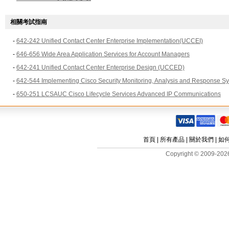
相關考試指南
-
642-242 Unified Contact Center Enterprise Implementation(UCCEI)
-
646-656 Wide Area Application Services for Account Managers
-
642-241 Unified Contact Center Enterprise Design (UCCED)
-
642-544 Implementing Cisco Security Monitoring, Analysis and Response S
-
650-251 LCSAUC Cisco Lifecycle Services Advanced IP Communications
首頁
|
所有產品
|
關於我們
|
如
Copyright © 2009-2026 