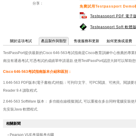
分享：
免費試用Testpassport De
Testpassport PDF 電
Testpassport Soft 軟
關於這項考試
產品製作與類型
售後服務和更新
如何更換或退費
TestPassPort提供最新的Cisco 646-563考試指南是Cisco教育訓練中心推薦的專
南沒有通過考試,可憑考試的成績單申請退款.使用TestPassPort認證大師可以幫助
Cisco 646-563考試指南版本介紹和區別：
1.646-563 PDF版本(電子書格式)特點：可列印文字、可PC閱讀、可拷貝。閱
Reader 9.4
讀取程式.
2.646-563 SoftWare 版本： 多功能在線模擬測試, 可以重複在多台同時電腦安裝
先安裝
Java
軟體程式.
相關新聞
-
Pearson VUE考場報考步驟