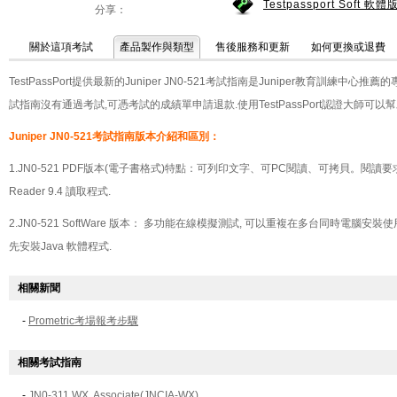
Testpassport Soft 軟
分享：
關於這項考試
產品製作與類型
售後服務和更新
如何更換或退費
TestPassPort提供最新的Juniper JN0-521考試指南是Juniper教育訓練中心推
試指南沒有通過考試,可憑考試的成績單申請退款.使用TestPassPort認證大師可以
Juniper JN0-521考試指南版本介紹和區別：
1.JN0-521 PDF版本(電子書格式)特點：可列印文字、可PC閱讀、可拷貝。閱
Reader 9.4
讀取程式.
2.JN0-521 SoftWare 版本： 多功能在線模擬測試, 可以重複在多台同時電腦安裝
先安裝
Java
軟體程式.
相關新聞
-
Prometric考場報考步驟
相關考試指南
-
JN0-311 WX, Associate(JNCIA-WX)