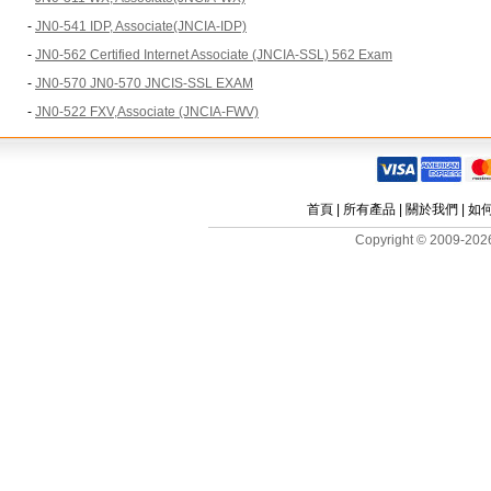
-
JN0-541 IDP, Associate(JNCIA-IDP)
-
JN0-562 Certified Internet Associate (JNCIA-SSL) 562 Exam
-
JN0-570 JN0-570 JNCIS-SSL EXAM
-
JN0-522 FXV,Associate (JNCIA-FWV)
首頁
|
所有產品
|
關於我們
|
如
Copyright © 2009-2026 