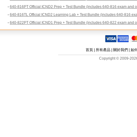
-
640-816PT Official ICND2 Prep + Test Bundle (includes 640-816 exam and offi
-
640-816TL Official ICND2 Learning Lab + Test Bundle (includes 640-816 exam
-
640-822PT Official ICND1 Prep + Test Bundle (includes 640-822 exam and offi
首頁
|
所有產品
|
關於我們
|
如
Copyright © 2009-2026 